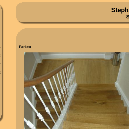
Steph
S
e
Parkett
e
e
t