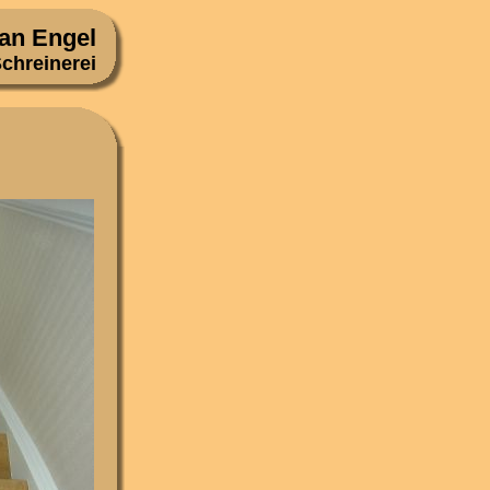
an Engel
chreinerei